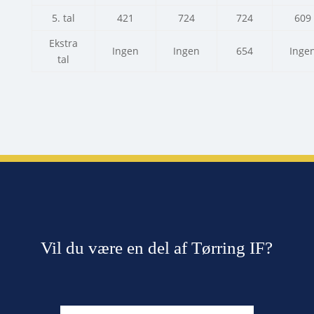
5. tal
421
724
724
609
Ekstra
Ingen
Ingen
654
Inge
tal
Vil du være en del af Tørring IF?