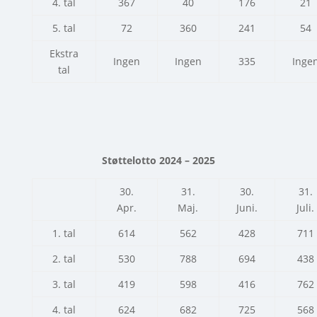
4. tal
367
40
176
21
5. tal
72
360
241
54
Ekstra
Ingen
Ingen
335
Inge
tal
Støttelotto 2024 – 2025
30.
31.
30.
31.
Apr.
Maj.
Juni.
Juli.
1. tal
614
562
428
711
2. tal
530
788
694
438
3. tal
419
598
416
762
4. tal
624
682
725
568